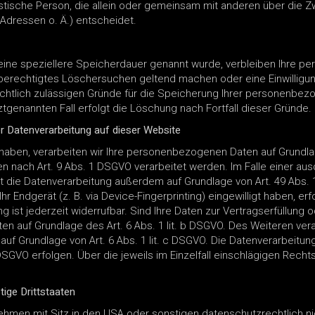
uristische Person, die allein oder gemeinsam mit anderen über die 
Adressen o. Ä.) entscheidet.
keine speziellere Speicherdauer genannt wurde, verbleiben Ihre 
in berechtigtes Löschersuchen geltend machen oder eine Einwilligu
rechtlich zulässigen Gründe für die Speicherung Ihrer personenbez
ztgenannten Fall erfolgt die Löschung nach Fortfall dieser Gründe.
r Datenverarbeitung auf dieser Website
 haben, verarbeiten wir Ihre personenbezogenen Daten auf Grundlage
n nach Art. 9 Abs. 1 DSGVO verarbeitet werden. Im Falle einer ausd
 die Datenverarbeitung außerdem auf Grundlage von Art. 49 Abs. 1
Ihr Endgerät (z. B. via Device-Fingerprinting) eingewilligt haben, er
g ist jederzeit widerrufbar. Sind Ihre Daten zur Vertragserfüllung 
en auf Grundlage des Art. 6 Abs. 1 lit. b DSGVO. Des Weiteren verar
d auf Grundlage von Art. 6 Abs. 1 lit. c DSGVO. Die Datenverarbeitu
f DSGVO erfolgen. Über die jeweils im Einzelfall einschlägigen Rec
ige Drittstaaten
men mit Sitz in den USA oder sonstigen datenschutzrechtlich nic