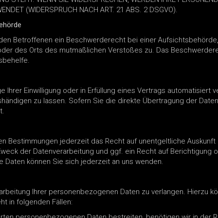
NDET (WIDERSPRUCH NACH ART. 21 ABS. 2 DSGVO).
behörde
den Betroffenen ein Beschwerderecht bei einer Aufsichtsbehörde,
s oder des Orts des mutmaßlichen Verstoßes zu. Das Beschwerder
sbehelfe.
 Ihrer Einwilligung oder in Erfüllung eines Vertrags automatisiert ve
ändigen zu lassen. Sofern Sie die direkte Übertragung der Daten
t.
en Bestimmungen jederzeit das Recht auf unentgeltliche Auskunf
weck der Datenverarbeitung und ggf. ein Recht auf Berichtigung 
Daten können Sie sich jederzeit an uns wenden.
arbeitung Ihrer personenbezogenen Daten zu verlangen. Hierzu kö
t in folgenden Fällen:
erten personenbezogenen Daten bestreiten, benötigen wir in der Re