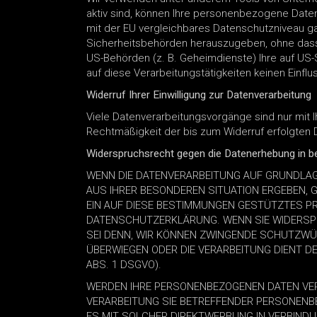
aktiv sind, können Ihre personenbezogene Daten 
mit der EU vergleichbares Datenschutzniveau g
Sicherheitsbehörden herauszugeben, ohne dass 
US-Behörden (z. B. Geheimdienste) Ihre auf US
auf diese Verarbeitungstätigkeiten keinen Einflu
Widerruf Ihrer Einwilligung zur Datenverarbeitung
Viele Datenverarbeitungsvorgänge sind nur mit Ihr
Rechtmäßigkeit der bis zum Widerruf erfolgten 
Widerspruchsrecht gegen die Datenerhebung in b
WENN DIE DATENVERARBEITUNG AUF GRUNDLAGE V
AUS IHRER BESONDEREN SITUATION ERGEBEN, 
EIN AUF DIESE BESTIMMUNGEN GESTÜTZTES PRO
DATENSCHUTZERKLÄRUNG. WENN SIE WIDERSPR
SEI DENN, WIR KÖNNEN ZWINGENDE SCHUTZWÜR
ÜBERWIEGEN ODER DIE VERARBEITUNG DIENT 
ABS. 1 DSGVO).
WERDEN IHRE PERSONENBEZOGENEN DATEN VERA
VERARBEITUNG SIE BETREFFENDER PERSONENBE
ES MIT SOLCHER DIREKTWERBUNG IN VERBIND