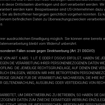
in diese Drittstaaten übertragen und dort verarbeitet werden. Wir 
arantiert werden kann. Beispielsweise sind US-Unternehmen dazu 
Sie als Betroffener hiergegen gerichtlich vorgehen könnten. Es 
-Servern befindlichen Daten zu Überwachungszwecken verarbeiten
ss.
er ausdrücklichen Einwilligung möglich. Sie können eine bereits ert
Datenverarbeitung bleibt vom Widerruf unberührt.
esonderen Fällen sowie gegen Direktwerbung (Art. 21 DSGVO)
ON ART. 6 ABS. 1 LIT. E ODER F DSGVO ERFOLGT, HABEN SIE JE
GEGEN DIE VERARBEITUNG IHRER PERSONENBEZOGENEN DATEN WID
FILING. DIE JEWEILIGE RECHTSGRUNDLAGE, AUF DENEN EINE VE
UCH EINLEGEN, WERDEN WIR IHRE BETROFFENEN PERSONENBEZO
DIGE GRÜNDE FÜR DIE VERARBEITUNG NACHWEISEN, DIE IHRE INT
DER GELTENDMACHUNG, AUSÜBUNG ODER VERTEIDIGUNG VON REC
RBEITET, UM DIREKTWERBUNG ZU BETREIBEN, SO HABEN SIE DA
ZOGENER DATEN ZUM ZWECKE DERARTIGER WERBUNG EINZULEGEN;
UNG STEHT. WENN SIE WIDERSPRECHEN, WERDEN IHRE PERSONEN