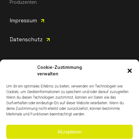
Produzenten.
Impressum
Datenschutz
Cookie-Zustimmung
verwalten
Instagram
Um dir ein optimales Erlebnis zu bieten, verwenden wir Technologien wie
Cookies, um Geräteinformationen zu speichern und/oder darauf zuzugreifen.
Wenn du diesen Technologien zustimmst, können wir Daten wie das
Surfverhalten oder eindeutige IDs auf dieser Website verarbeiten. Wenn du
deine Zustimmung nicht erteilst oder zurückziehst, können bestimmte
Facebook
Merkmale und Funktionen beeinträchtigt werden.
Akzeptieren