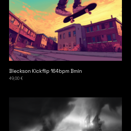
Bleckson Kickflip 164bpm Bmin
49,00
€