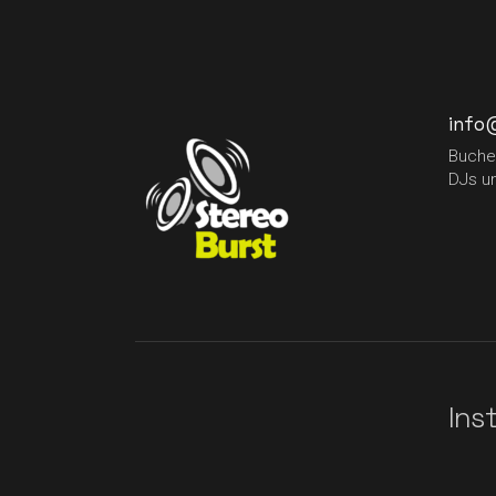
info
Buche 
DJs u
Ins