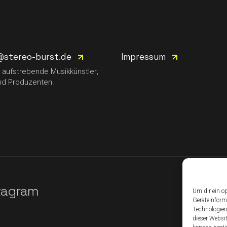
@stereo-burst.de
Impressum
aufstrebende Musikkünstler,
nd Produzenten.
tagram
Um dir ein o
Geräteinform
Technologien
dieser Websi