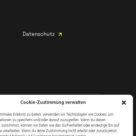
Datenschutz
Cookie-Zustimmung verwalten
Facebook
ptimales Erlebnis zu bieten, verwenden wir Technologien wie Cookies, um
ationen zu speichern und/oder darauf zuzugreifen. Wenn du diesen
 zustimmst, können wir Daten wie das Surfverhalten oder eindeutige IDs auf
te verarbeiten. Wenn du deine Zustimmung nicht erteilst oder zurückziehst,