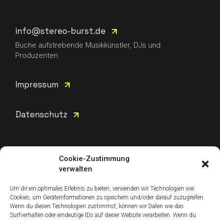
info@stereo-burst.de
Buche aufstrebende Musikkünstler, DJs und
Produzenten.
Impressum
Datenschutz
Cookie-Zustimmung
verwalten
Instagram
Um dir ein optimales Erlebnis zu bieten, verwenden wir Technologien wie
Cookies, um Geräteinformationen zu speichern und/oder darauf zuzugreifen.
Wenn du diesen Technologien zustimmst, können wir Daten wie das
Surfverhalten oder eindeutige IDs auf dieser Website verarbeiten. Wenn du